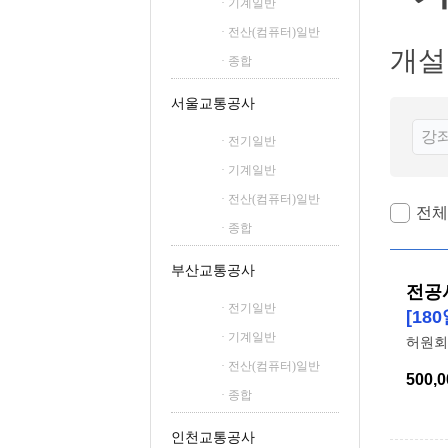
· 기계일반
철도신호산업기사
· 전산(컴퓨터)일반
철도운송산업기사
개설
· 종합
서울교통공사
· 전기일반
· 기계일반
· 전산(컴퓨터)일반
전체
· 종합
부산교통공사
전공
· 전기일반
[180
· 기계일반
허원회
· 전산(컴퓨터)일반
500,0
· 종합
인천교통공사