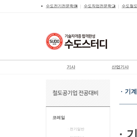
수도전기전문학원
수도직업전문학교
수도철
기사
산업기사
전기
전기
·
전기공사
전기공사
기
· 기
계
정보통신
정보통신
일
신재생에너지발전설비
신재생에너지발전설
반
일반기계
가스
코레일
가스
공조냉동기계
· 전기일반
· 
철도신호기사
위험물