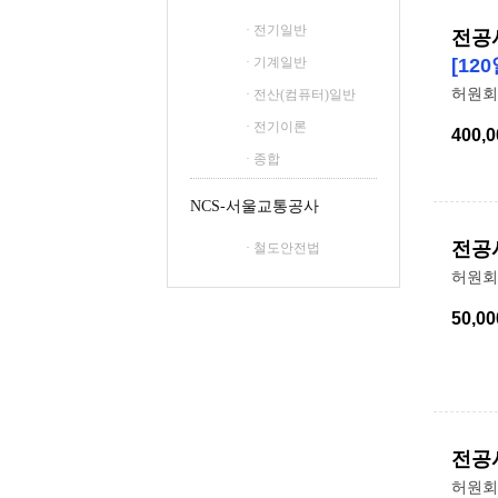
· 전기일반
전공
[120
· 기계일반
허원회
· 전산(컴퓨터)일반
· 전기이론
400,0
· 종합
NCS-서울교통공사
전공
· 철도안전법
허원회
50,00
전공
허원회