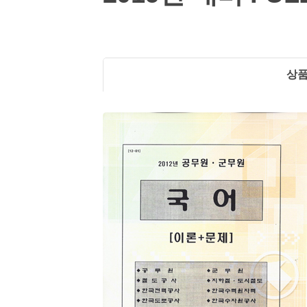
어
정보보안기사
철도신호산업기사
이
철도운송산업기사
론
과
정
상
상
세
보
기