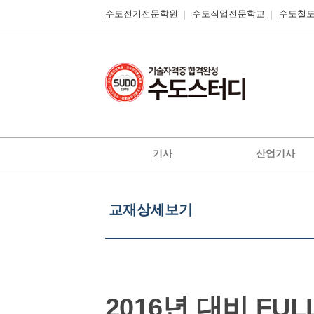
수도전기전문학원
수도직업전문학교
수도철
기사
산업기사
전기
전기
2016
전기공사
전기공사
교재상세보기
년
정보통신
정보통신
대
비
신재생에너지발전설비
신재생에너지발전설
FULL
일반기계
가스
HD
특
가스
공조냉동기계
강!
2016년 대비 FU
철도신호기사
위험물
국