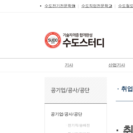
수도전기전문학원
수도직업전문학교
수도철
기사
산업기사
전기
전기
·
전기공사
전기공사
취
· 취
업
정보통신
정보통신
인
신재생에너지발전설비
신재생에너지발전설
적
성
일반기계
가스
공기업/공사/공단
가스
공조냉동기계
· 전기직/송배전
· 
철도신호기사
위험물