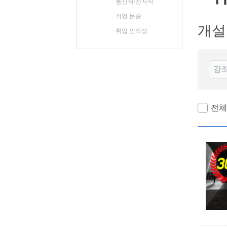
· 통신직/전자직
철도신호산업기사
· 취업 논술
철도운송산업기사
개설
· 취업 인적성
전체